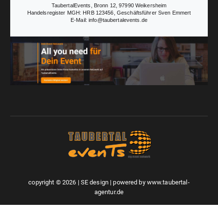
TaubertalEvents, Bronn 12, 97990 Weikersheim
Handelsregister MGH: HRB 123456, Geschäftsführer Sven Emmert
E-Mail: info@taubertalevents.de
copyright © 2026 | SE design | powered by www.taubertal-
agentur.de
Werbung & PR
Druck & Design
Eventmanagement