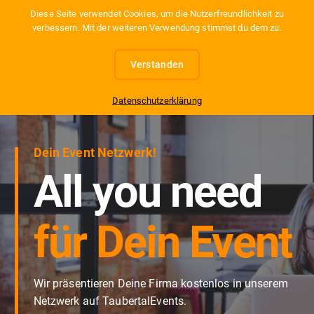
S
Diese Seite verwendet Cookies, um die Nutzerfreundlichkeit zu
k
verbessern. Mit der weiteren Verwendung stimmst du dem zu.
i
p
t
Verstanden
o
c
www.taubertalevents.de
Datenschutzerklärung
o
n
t
e
Dein Event Netzwerk!
n
All you need
t
für Dein Event
Wir präsentieren Deine Firma kostenlos in unserem
Netzwerk auf TaubertalEvents.