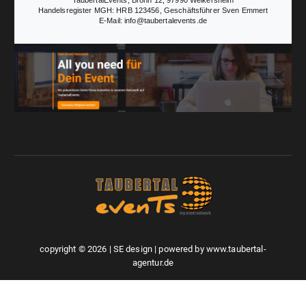
TaubertalEvents, Bronn 12, 97990 Weikersheim
Handelsregister MGH: HRB 123456, Geschäftsführer Sven Emmert
E-Mail: info@taubertalevents.de
copyright © 2026 | SE design | powered by www.taubertal-
agentur.de
Werbung & PR
Druck & Design
Eventmanagement
Kontakt
Anfahrt
Datenschutz
Impressum