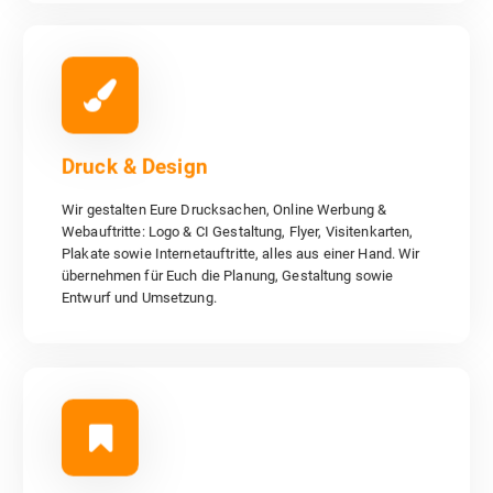
Druck & Design
Wir gestalten Eure Drucksachen, Online Werbung &
Webauftritte: Logo & CI Gestaltung, Flyer, Visitenkarten,
Druck & Design
Plakate sowie Internetauftritte, alles aus einer Hand. Wir
übernehmen für Euch die Planung, Gestaltung sowie Entwurf
Wir gestalten Eure Drucksachen, Online Werbung &
und Umsetzung.
Webauftritte: Logo & CI Gestaltung, Flyer, Visitenkarten,
Plakate sowie Internetauftritte, alles aus einer Hand. Wir
Druck & Design
übernehmen für Euch die Planung, Gestaltung sowie
Entwurf und Umsetzung.
Werbung & PR
Im Bereich Werbung & PR können wir Euch für Euer Business
tolle Werbemöglichkeiten anbieten. Für eine genaue und