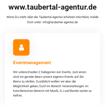
www.taubertal-agentur.de
Wenn Du mehr über die Taubertal Agentur erfahren möchtest, melde
Dich unter: info@taubertal-agentur.de
Eventmanagement
Wir unterscheiden 2 Kategorien von Events, zum einen sind
Eventmanagement
wir gerade daran unsere eigenen Events auf die Beine zu
stellen. Zusätzlich wollen wir aber die Möglichkeit geben,
Euch im Bereich Veranstaltungen im künstlerischen Bereich
Wir unterscheiden 2 Kategorien von Events, zum einen
mit Musik, DJ und Bands weiter zu helfen.
sind wir gerade daran unsere eigenen Events auf die
Beine zu stellen. Zusätzlich wollen wir aber die
Möglichkeit geben, Euch im Bereich Veranstaltungen im
Eventmanagement
künstlerischen Bereich mit Musik, DJ und Bands weiter zu
helfen.