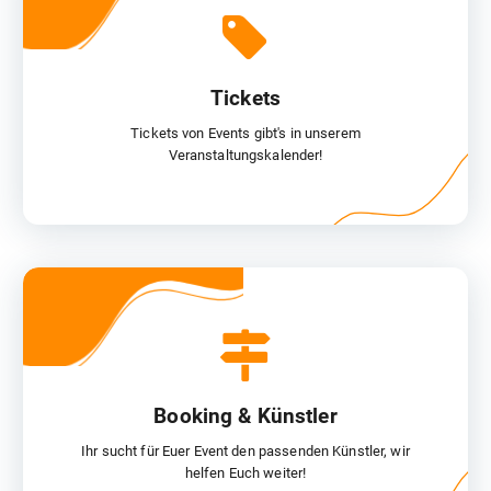
Tickets
Tickets von Events gibt's in unserem
Veranstaltungskalender!
Ihr sucht für Euer Event den passenden Künstler, wir helfen Euch weiter!
Booking & Künstler
Ihr sucht für Euer Event den passenden Künstler, wir
helfen Euch weiter!